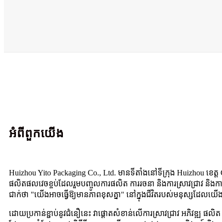
អំពីពួកយើង
Huizhou Yito Packaging Co., Ltd. មានទីតាំងនៅទីក្រុង Huizhou 
ផលិតផលវេចខ្ចប់ដែលរួមបញ្ចូលការផលិត ការរចនា និងការស្រាវជ្រាវ និ
ជាក់ថា "យើងអាចធ្វើឱ្យមានភាពខុសគ្នា" នៅក្នុងជីវិតរបស់មនុស្សដែលយើ
ដោយប្រកាន់ខ្ជាប់នូវជំនឿនេះ វាផ្តោតសំខាន់លើការស្រាវជ្រាវ អភិវឌ្ឍ ផ