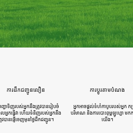
ការដឹកជញ្ជូនលឿន
ការប្ដូរតាមបំណង
ញ្ជាទិញរបស់អ្នកនឹងត្រូវបានរៀបចំ
អ្នកអាចផ្តល់ទំហំកាបូបរបស់អ្នក កម
លអ្នកធ្វើវា ហើយទំនិញរបស់អ្នកនឹង
បរិមាណ និងការបោះពុម្ពឡូហ្គោ មកក
្រូវបានផ្ញើចេញមុនថ្ងៃដឹកជញ្ជូន។
យើង។