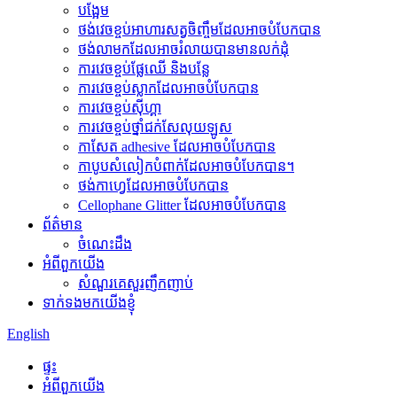
បង្អែម
ថង់វេចខ្ចប់អាហារសត្វចិញ្ចឹមដែលអាចបំបែកបាន
ថង់​លាមក​ដែល​អាច​រំលាយ​បាន​មាន​លក់​ដុំ
ការវេចខ្ចប់ផ្លែឈើ និងបន្លែ
ការវេចខ្ចប់ស្លាកដែលអាចបំបែកបាន
ការវេចខ្ចប់ស៊ីហ្គា
ការវេចខ្ចប់ថ្នាំជក់សែលុយឡូស
កាសែត adhesive ដែលអាចបំបែកបាន
កាបូបសំលៀកបំពាក់ដែលអាចបំបែកបាន។
ថង់កាហ្វេដែលអាចបំបែកបាន
Cellophane Glitter ដែលអាចបំបែកបាន
ព័ត៌មាន
ចំណេះដឹង
អំពីពួកយើង
សំណួរគេសួរញឹកញាប់
ទាក់ទងមកយើងខ្ញុំ
English
ផ្ទះ
អំពីពួកយើង