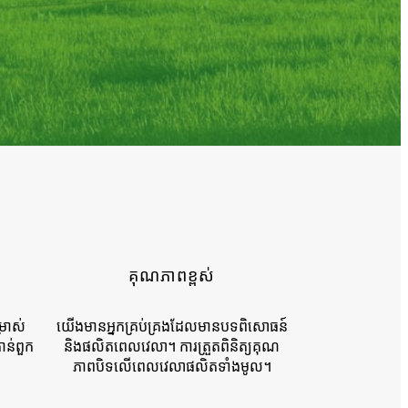
គុណភាពខ្ពស់
្រាស់
យើងមានអ្នកគ្រប់គ្រងដែលមានបទពិសោធន៍
ាន់ពួក
និងផលិតពេលវេលា។ ការត្រួតពិនិត្យគុណ
ភាពបិទលើពេលវេលាផលិតទាំងមូល។