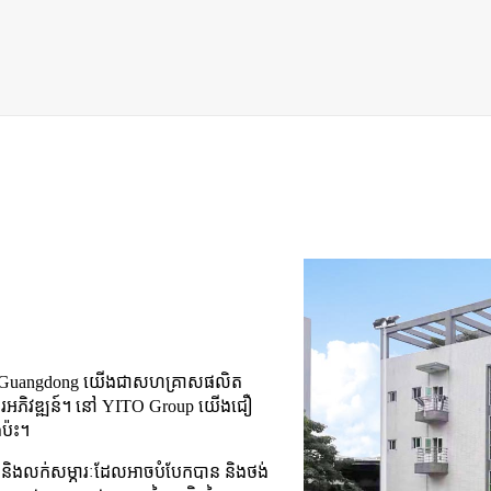
ខេត្ត Guangdong យើងជាសហគ្រាសផលិត
ងការអភិវឌ្ឍន៍។ នៅ YITO Group យើងជឿ
ងប៉ះ។
លិត និងលក់សម្ភារៈដែលអាចបំបែកបាន និងថង់