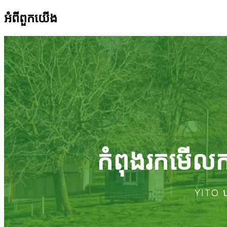
អំពីពួកយើង
កំពុងរកមើលកា
YITO ប