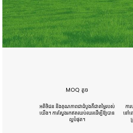
MOQ តូច
អតិថិជន និងគុណភាពជាដំបូងគឺជាតម្លៃរបស់
ការប
យើង។ ការ​ស្វែង​រក​ឥត​ឈប់​ឈរ​ដើម្បី​ឱ្យ​បាន​
នៅពេ
ល្អ​បំផុត​។
ត