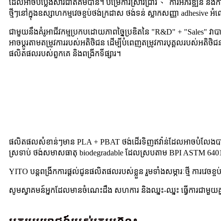
ដែលអាចបំប្លែងសារជាតិគីមីបាន។ បម្រើការស្រាវជ្រាវ 、 ការអភិវឌ្ឍន៍ និងក
ថ្មីៗនៅក្នុងឧស្សាហកម្មវេចខ្ចប់ថង់ក្រដាស ថង់ទន់ ស្លាកសញ្ញា adhesiv
ជាមួយនឹងគំរូអាជីវកម្មប្រកបដោយភាពច្នៃប្រឌិតនៃ "R&D" + "Sales" វាបា
អាចប្ដូរតាមតម្រូវការរបស់អតិថិជន ដើម្បីបំពេញតម្រូវការបុគ្គលរបស់អតិថិជ
ផលិតផលរបស់ពួកគេ និងពង្រីកទីផ្សារ។
ផលិតផលសំខាន់ៗមាន PLA + PBAT ថង់ដើរទិញឥវ៉ាន់ដែលអាចបំលែងបានជីវគ
ស្រទាប់ ថង់សមាសធាតុ biodegradable ដែលស្របតាម BPI ASTM 64013
YITO បន្តពង្រីកការផ្តល់ជូនផលិតផលរបស់ខ្លួន រួមទាំងសម្ភារៈថ្មី ការវេចខ្ចប់
សូមស្វាគមន៍អ្នកដែលមានចំណេះដឹង សហការ និងឈ្នះ-ឈ្នះ ធ្វើការជាមួយគ្នាដ