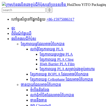
HuiZhou YITO Packaging
ហៅទូរស័ព្ទទៅផ្នែកជំនួយ
+86-15975086317
ផ្ទះ
ពិព័រណ៍ផ្លែឈើ
ផលិតផលជីកំប៉ុស
ខ្សែភាពយន្តដែលអាចបំបែកបាន
លក់ដុំខ្សែភាពយន្ត PLA
ខ្សែភាពយន្តបង្រួម PLA
ខ្សែភាពយន្ត PLA Cling
High Barrier PLA Film
ខ្សែភាពយន្ត PLA សម្រាប់វេចខ្ចប់អាហារ
ខ្សែភាពយន្ត BOPLA ដែលអាចបំបែកបាន
ខ្សែភាពយន្ត Cellophane ដែលអាចបំបែកបាន
ចានបាយដែលអាចបំបែកបាន
ចំបើងនិងពែង
លក់ដុំកាំបិតដែលអាចបំបែកបាន
ចាននិងចាន
ធុង Clamshell