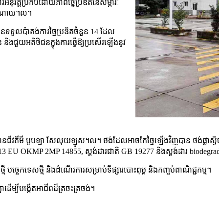
ារអនុវត្តប្រកបដោយភាពច្នៃប្រឌិតនៃសម្ភារៈ
e អំណោយ។ល។
នទទួលប៉ាតង់ការច្នៃប្រឌិតចំនួន 14 ដែល
ន និងជួយអតិថិជនក្នុងការធ្វើឱ្យប្រសើរឡើងនូវ
ីមី បូបឡា សែលុយឡូស។ល។ ថង់ដែលអាចកែច្នៃឡើងវិញបាន ថង់ផ្លាស្ទិច ថង់ហ្
 EU OKMP 2MP 14855, ស្តង់ដារជាតិ GB 19277 និងស្តង់ដារ biodegrad
ថ្មី បច្ចេកទេសថ្មី និងដំណើរការសម្រាប់ទីផ្សារបោះពុម្ព និងកញ្ចប់ពាណិជ្ជកម្ម។
ើម្បីបង្កើតអាជីពដ៏ត្រចះត្រចង់។