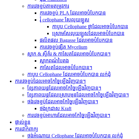
ការវេចខ្ចប់តាមតម្រូវការ
ការវេចខ្ចប់ PLA ដែលអាចបំបែកបាន
រុំ cellophane សែលុយឡូស
កាបូប Cellophane ថ្លាដែលអាចបំបែកបាន
ស្រោមសែលុយឡូសដែលអាចបំបែកបាន
ផលិតផល Bagasse ដែលអាចបំបែកបាន
ការវេចខ្ចប់ផ្សិត Mycelium
ស្លាក & ស្ទីគ័រ & កាសែតដែលអាចបំបែកបាន។
ស្លាកពណ៌បៃតង
កាសែតដែលអាចបំបែកបាន។
កាបូប Cellophane ដែលអាចបំបែកបាន លក់ដុំ
ការវេចខ្ចប់ដែលអាចកែច្នៃឡើងវិញបាន។
ខ្សែភាពយន្តដែលអាចកែច្នៃឡើងវិញបាន។
ខ្សែភាពយន្តដែលស្រោបមុនដែលអាចកែច្នៃឡើងវិញបាន។
ថង់វេចខ្ចប់ដែលអាចកែច្នៃឡើងវិញបាន។
ថង់ក្រដាស Kraft
ការវេចខ្ចប់អាហារដែលអាចកែច្នៃឡើងវិញបាន។
ផ្ទាល់ខ្លួន
ការដាក់ពាក្យ
ថង់អំណោយ Cellophane ដែលអាចបំបែកបាន លក់ដុំ