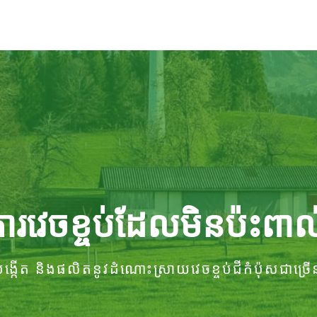
រវេចខ្ចប់ដែលមិនប៉ះពាល
ង្កើត និងផលិតនូវដំណោះស្រាយវេចខ្ចប់ជីកំប៉ុសជាច្រើ