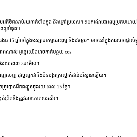
ិថិជនរាប់រយនាក់ទាំងក្នុង និងក្រៅប្រទេស។ ឧបករណ៍បោះពុម្ពប្រកបដោយ
ាពល្អបំផុត។
 15 ឆ្នាំនៅក្នុងឧស្សាហកម្មបោះពុម្ព និងវេចខ្ចប់។ មាននៅក្នុងការរចនាផ្ទាល់
្ធភាពណាស់ ដូច្នេះយើងអាចកាត់បន្ថយ cos
្នុងរយៈពេល 24 ម៉ោង។
េញ ដូច្នេះពួកវានឹងមិនបង្កគ្រោះថ្នាក់ដល់បរិស្ថានឡើយ។
ូវបានដឹកជញ្ជូនក្នុងរយៈពេល 15 ថ្ងៃ។
គំរូពិតនឹងត្រូវបានកោតសរសើរ។