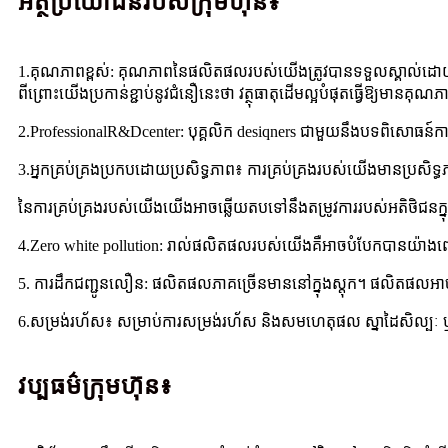
អត្ថប្រយោជន៍របស់ក្រុមហ៊ុន៖
1.គុណភាពខ្ពស់: គុណភាពនៃផលិតផលរបស់យើងត្រូវបានទទួលស្គាល់ដោយអត
ពីព្រោះយើងប្រកាន់ខ្ជាប់នូវជំនឿនេះថា វត្ថុធាតុដើមល្អបំផុតធ្វើឱ្យមានគុណភ
2.ProfessionalR&Dcenter: បុគ្គលិក desiqners ជាមួយនឹងបទពិសោធន៍ការងារ
3.អ្នកគ្រប់គ្រងប្រកបដោយប្រសិទ្ធភាព៖ ការគ្រប់គ្រងរបស់យើងមានប្រសិទ
នៃការគ្រប់គ្រងរបស់យើងយើងអាចឆ្លើយតបទៅនឹងតម្រូវការរបស់អតិថិជនក
4.Zero white pollution: រាល់ផលិតផលរបស់យើងគឺអាចបំបែកបានយ៉ាងពេញល
5. ការដឹកជញ្ជូនលឿន: ផលិតផលភាគច្រើនមាននៅក្នុងស្តុក។ ផលិតផលអាចត្រ
6.សម្រង់រហ័ស៖ សម្រាប់ការសម្រង់រហ័ស និងសមហេតុផល ស្នាដៃសិល្បៈ ឬ
វប្បធម៌ក្រុមហ៊ុន៖