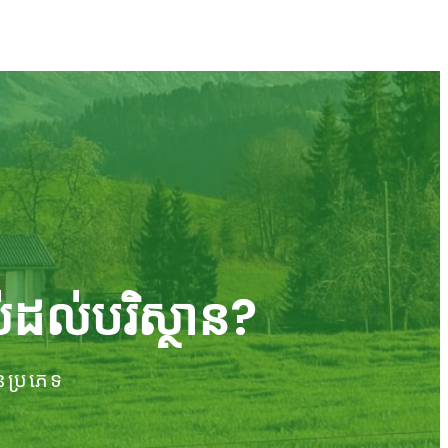
់ដល់បរិស្ថាន?
នប្រភេទ