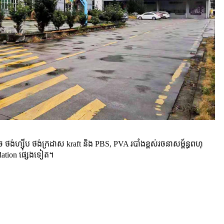
ស៊ីប ថង់ក្រដាស kraft និង PBS, PVA របាំងខ្ពស់រចនាសម្ព័ន្ធពហុ
ation ផ្សេងទៀត។