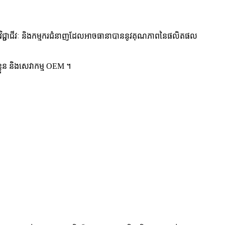
វិជ្ជាជីវៈ និងកម្មករជំនាញដែលអាចធានាបាននូវគុណភាពនៃផលិតផល
ខ្លួន និងសេវាកម្ម OEM ។