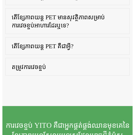
តើខ្សែភាពយន្ត PET មានសុវត្ថិភាពសម្រាប់
ការវេចខ្ចប់អាហារដែរឬទេ?
តើខ្សែភាពយន្ត PET គឺជាអ្វី?
តម្រូវការវេចខ្ចប់
ការវេចខ្ចប់ YITO គឺជាអ្នកផ្គត់ផ្គង់ឈានមុខគេនៃ