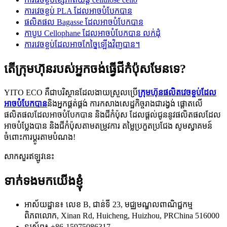
ការវេចខ្ចប់ PLA ដែលអាចបំបែកបាន
ផលិតផល Bagasse ដែលអាចបំបែកបាន
កាបូប Cellophane ដែលអាចបំបែកបាន លក់ដុំ
ការវេចខ្ចប់ដែលអាចកែច្នៃឡើងវិញបាន។
តើក្រុមហ៊ុនរបស់អ្នកចង់ធ្វើជីកំប៉ុសមែនទេ?
YITO ECO គឺជាបរិស្ថានដែលងាយស្រួលប្រើ
ក្រុមហ៊ុនផលិតវេចខ្ចប់ដែល
អាចបំបែកបាន
និងអ្នកផ្គត់ផ្គង់ ការកសាងសេដ្ឋកិច្ចរាងជារង្វង់ ផ្តោតលើ
ផលិតផលដែលអាចបំបែកបាន និងជីកំប៉ុស ដែលផ្តល់ជូននូវផលិតផលដែល
អាចបំប្លែងបាន និងជីកំប៉ុសតាមតម្រូវការ តម្លៃប្រកួតប្រជែង សូមស្វាគមន៍
ចំពោះការប្ដូរតាមបំណង!
សាកសួរឥឡូវនេះ
ទាក់ទងមកយើងខ្ញុំ
អាស័យដ្ឋាន៖ លេខ B, ជាន់ទី 23, មជ្ឈមណ្ឌលពាណិជ្ជកម្ម
ពិភពលោក, Xinan Rd, Huicheng, Huizhou, PRChina 516000
ទូរស័ព្ទ៖ +86-15975086317