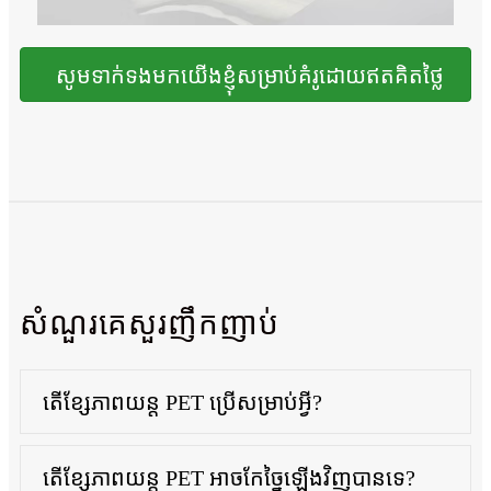
សូមទាក់ទងមកយើងខ្ញុំសម្រាប់គំរូដោយឥតគិតថ្លៃ
សំណួរគេសួរញឹកញាប់
តើខ្សែភាពយន្ត PET ប្រើសម្រាប់អ្វី?
តើខ្សែភាពយន្ត PET អាចកែច្នៃឡើងវិញបានទេ?