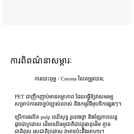
ការពិពណ៌នាសម្ភារៈ
ការបោះពុម្ព / Corona លៃតម្រូវបាន;
PET ជាញឹកញាប់មានតម្លាភាព ដែលធ្វើឱ្យវាសមរម្យ
សម្រាប់ការវេចខ្ចប់ច្បាស់លាស់ និងកម្មវិធីអុបទិកផ្សេងៗ។
ប្រើការផលិត pulp ឈើសុទ្ធ រូបរាងថ្លា និងខ្សែភាពយន្ត
ដូចជាក្រដាស ដើមឈើធម្មជាតិជាវត្ថុធាតុដើម គ្មាន
ជាតិពុល រសជាតិក្រដាស វាអាចប៉ះនឹងអាហារ។