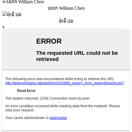
លោក William Chen
ម៉ានី វេន
x