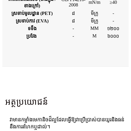
mN/m
≥40
2008
ខាងក្រៅ)
-
ស្រទាប់មូលដ្ឋាន (PET)
៨
មីក្រូ
-
ស្រទាប់កាវ (EVA)
៨
មីក្រូ
-
MM
ទទឹង
១២០០
-
M
ប្រវែង
៦០០០
អត្ថប្រយោជន៍
វា​មាន​កម្លាំង​មេកានិច​ដ៏​ល្អ​ដែល​ធ្វើ​ឱ្យ​វា​ប្រើប្រាស់​បានយូរ​និង​ធន់​
នឹង​ការ​រហែក​ឬ​ដាល់​។