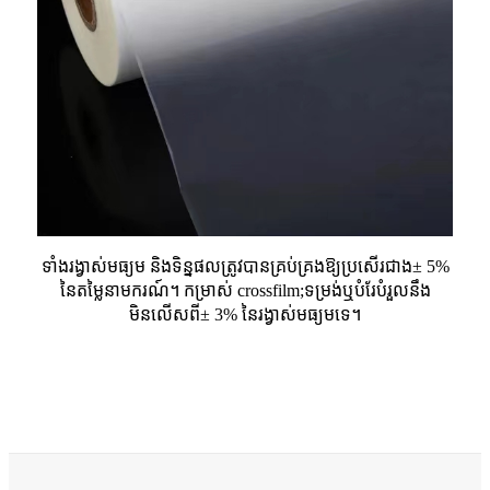
ទាំងរង្វាស់មធ្យម និងទិន្នផលត្រូវបានគ្រប់គ្រងឱ្យប្រសើរជាង± 5%
នៃតម្លៃនាមករណ៍។ កម្រាស់ crossfilm;
ទម្រង់ឬបំរែបំរួលនឹង
មិនលើសពី± 3% នៃរង្វាស់មធ្យមទេ។