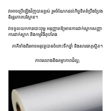
វា​អាច​ប្រើ​ឡើងវិញ​បាន​ខ្ពស់ រួម​ចំណែក​ដល់​កិច្ច​ខិត​ខំ​ប្រឹង​ប្រែង​
និរន្តរភាព​បរិស្ថាន។
វាទទួលយកការបោះពុម្ព អនុញ្ញាតឱ្យមានការដាក់ស្លាកសញ្ញា
ការដាក់ស្លាក និងកម្មវិធីតុបតែង
ភាគីទាំងពីរអាចអនុវត្តបានចំពោះទឹកថ្នាំ និងសារធាតុស្អិត។
ភាពរលោងនិងតម្លាភាពដ៏ល្អ;