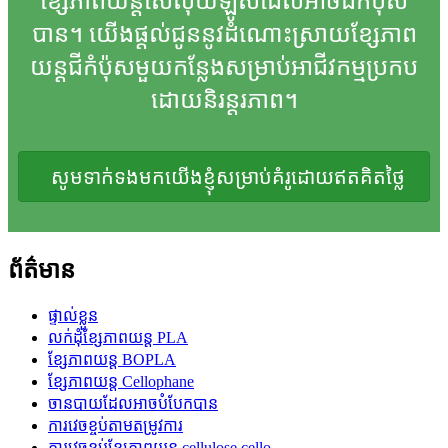
ខ្សែភាពយន្តសែលុយឡូសដែលអាចជីកំប៉ុស
បាន។ យើងផ្តល់ជូននូវដំណោះស្រាយខ្សែភាព
យន្តជីកំប៉ុសមួយកន្លែងសម្រាប់អាជីវកម្មប្រកប
ដោយនិរន្តរភាព។
សូមទាក់ទងមកយើងខ្ញុំសម្រាប់គំរូដោយឥតគិតថ្លៃ
ព័ត៌មាន
ផ្ទាល់ខ្លួន
លក់ដុំខ្សែភាពយន្ត PLA
ខ្សែភាពយន្ត BOPLA
ខ្សែភាពយន្ត Cellophane
ចានបាយដែលអាចបំបែកបាន
ការវេចខ្ចប់តាមតម្រូវការ
ការវេចខ្ចប់ខ្សែភាពយន្ត cellulose cello