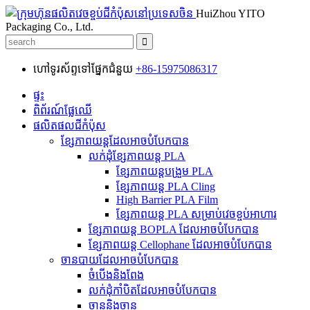
HuiZhou YITO
Packaging Co., Ltd.
ហៅទូរស័ព្ទទៅផ្នែកជំនួយ
+86-15975086317
ផ្ទះ
ពិព័រណ៍ផ្លែឈើ
ផលិតផលជីកំប៉ុស
ខ្សែភាពយន្តដែលអាចបំបែកបាន
លក់ដុំខ្សែភាពយន្ត PLA
ខ្សែភាពយន្តបង្រួម PLA
ខ្សែភាពយន្ត PLA Cling
High Barrier PLA Film
ខ្សែភាពយន្ត PLA សម្រាប់វេចខ្ចប់អាហារ
ខ្សែភាពយន្ត BOPLA ដែលអាចបំបែកបាន
ខ្សែភាពយន្ត Cellophane ដែលអាចបំបែកបាន
ចានបាយដែលអាចបំបែកបាន
ចំបើងនិងពែង
លក់ដុំកាំបិតដែលអាចបំបែកបាន
ចាននិងចាន