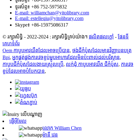
ទូរស័ព្ទ៖ +86 752-5975832
E-mail: williamchan@yitolibrary.com
E-mail: estelleqiu@yitolibrary.com
Skype៖ +86-15975086317
© រក្សាសិទ្ធិ - 2022-2024 : រក្សាសិទ្ធិគ្រប់យ៉ាង។
ផលិតផលក្តៅ
-
ផែនទី
គេហទំព័រ
Oem កាបូបអាវយឺតដែលអាចប្រើបាន
,
ថង់ជីកំប៉ុសដែលមានវិញ្ញាបនបត្រ
Bpi
,
អ្នកផ្គត់ផ្គង់ការវេចខ្ចប់ម្ហូបអាហារដែលមិនប៉ះពាល់ដល់បរិស្ថាន
,
កាបូបជីកំប៉ុសដែលងាយស្រួលប្រើ
,
លក់ដុំ កាបូបអាវយឺត ជីកំប៉ុស
,
ការវេច
ខ្ចប់ដែលអាចបំបែកបាន
,
ផ្ញើអ៊ីមែល
លោក William Chen
ម៉ានី វេន