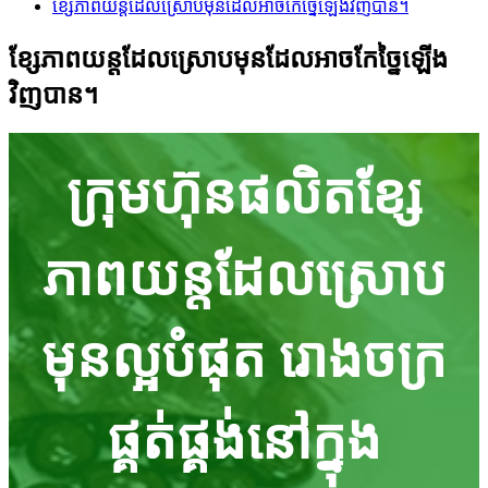
ខ្សែភាពយន្តដែលស្រោបមុនដែលអាចកែច្នៃឡើងវិញបាន។
ខ្សែភាពយន្តដែលស្រោបមុនដែលអាចកែច្នៃឡើង
វិញបាន។
ក្រុមហ៊ុនផលិតខ្សែ
ភាពយន្តដែលស្រោប
មុនល្អបំផុត រោងចក្រ
ផ្គត់ផ្គង់នៅក្នុង