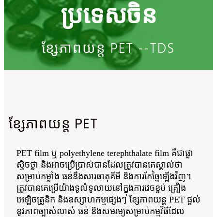
ប្រទេសចិន
ខ្សែភាពយន្ត PET --TDS
ខ្សែភាពយន្ត PET
PET film ឬ polyethylene terephthalate film គឺជាផ្លា
ស្ទិចថ្លា និងអាចប្រើប្រាស់បានដែលត្រូវបានគេស្គាល់ថា
សម្រាប់កម្លាំង ធន់នឹងសារធាតុគីមី និងការកែច្នៃឡើងវិញ។
ត្រូវបានគេប្រើយ៉ាងទូលំទូលាយនៅក្នុងការវេចខ្ចប់ គ្រឿង
អេឡិចត្រូនិក និងឧស្សាហកម្មផ្សេងៗ ខ្សែភាពយន្ត PET ផ្តល់
នូវភាពច្បាស់លាស់ ធន់ និងសមរម្យសម្រាប់កម្មវិធីដែល