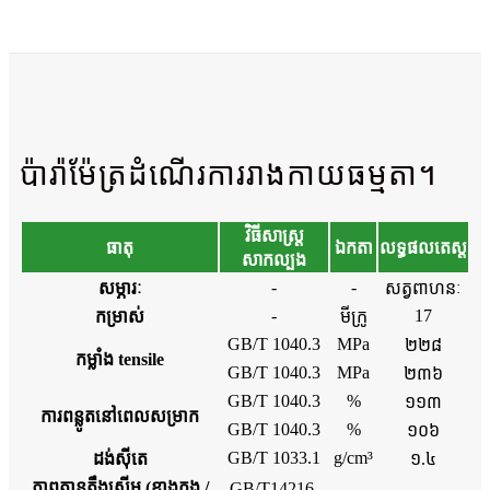
ប៉ារ៉ាម៉ែត្រដំណើរការរាងកាយធម្មតា។
វិធីសាស្រ្ត
ធាតុ
ឯកតា
លទ្ធផលតេស្ត
សាកល្បង
-
-
សម្ភារៈ
សត្វពាហនៈ
-
17
កម្រាស់
មីក្រូ
GB/T 1040.3
MPa
២២៨
កម្លាំង tensile
GB/T 1040.3
MPa
២៣៦
GB/T 1040.3
%
១១៣
ការពន្លូតនៅពេលសម្រាក
GB/T 1040.3
%
១០៦
GB/T 1033.1
g/cm³
ដង់ស៊ីតេ
១.៤
ភាពតានតឹងសើម (ខាងក្នុង /
GB/T14216-