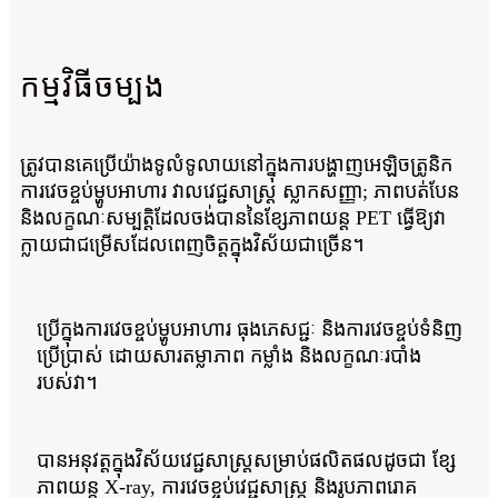
កម្មវិធីចម្បង
ត្រូវបានគេប្រើយ៉ាងទូលំទូលាយនៅក្នុងការបង្ហាញអេឡិចត្រូនិក
ការវេចខ្ចប់ម្ហូបអាហារ វាលវេជ្ជសាស្ត្រ ស្លាកសញ្ញា; ភាពបត់បែន
និងលក្ខណៈសម្បត្តិដែលចង់បាននៃខ្សែភាពយន្ត PET ធ្វើឱ្យវា
ក្លាយជាជម្រើសដែលពេញចិត្តក្នុងវិស័យជាច្រើន។
ប្រើក្នុងការវេចខ្ចប់ម្ហូបអាហារ ធុងភេសជ្ជៈ និងការវេចខ្ចប់ទំនិញ
ប្រើប្រាស់ ដោយសារតម្លាភាព កម្លាំង និងលក្ខណៈរបាំង
របស់វា។
បានអនុវត្តក្នុងវិស័យវេជ្ជសាស្ត្រសម្រាប់ផលិតផលដូចជា ខ្សែ
ភាពយន្ត X-ray, ការវេចខ្ចប់វេជ្ជសាស្រ្ត និងរូបភាពរោគ