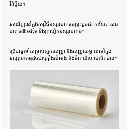
វិនិច្ឆ័យ។
រកឃើញនៅក្នុងកម្មវិធីឧស្សាហកម្មចម្រុះដូចជា កាសែត សារ
ធាតុ adhesive និងក្រាហ្វិកឧស្សាហកម្ម។
ប្រើជាទូទៅសម្រាប់ស្លាកសញ្ញា និងសញ្ញាសម្គាល់នៅក្នុង
ឧស្សាហកម្មដូចជាគ្រឿងសំអាង និងម៉ាកយីហោផលិតផល។