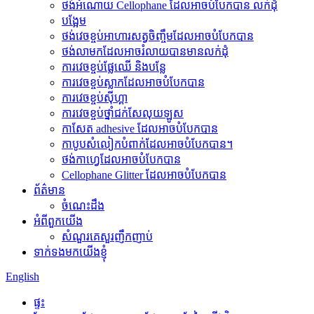
ថង់អំណោយ Cellophane ដែលអាចបំបែកបាន លក់ដុំ
បង្អែម
ថង់វេចខ្ចប់អាហារសត្វចិញ្ចឹមដែលអាចបំបែកបាន
ថង់​លាមក​ដែល​អាច​រំលាយ​បាន​មាន​លក់​ដុំ
ការវេចខ្ចប់ផ្លែឈើ និងបន្លែ
ការវេចខ្ចប់ស្លាកដែលអាចបំបែកបាន
ការវេចខ្ចប់ស៊ីហ្គា
ការវេចខ្ចប់ថ្នាំជក់សែលុយឡូស
កាសែត adhesive ដែលអាចបំបែកបាន
កាបូបសំលៀកបំពាក់ដែលអាចបំបែកបាន។
ថង់កាហ្វេដែលអាចបំបែកបាន
Cellophane Glitter ដែលអាចបំបែកបាន
ព័ត៌មាន
ចំណេះដឹង
អំពីពួកយើង
សំណួរគេសួរញឹកញាប់
ទាក់ទងមកយើងខ្ញុំ
English
ផ្ទះ