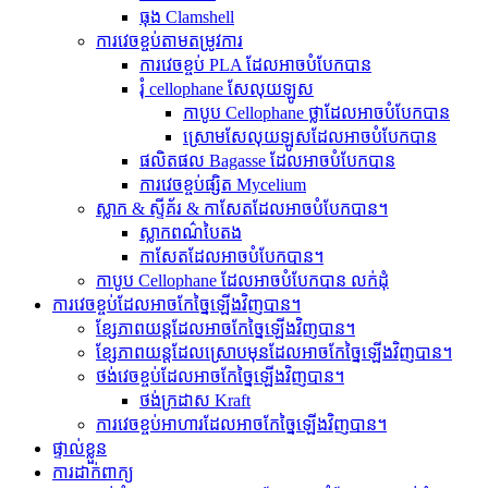
ធុង Clamshell
ការវេចខ្ចប់តាមតម្រូវការ
ការវេចខ្ចប់ PLA ដែលអាចបំបែកបាន
រុំ cellophane សែលុយឡូស
កាបូប Cellophane ថ្លាដែលអាចបំបែកបាន
ស្រោមសែលុយឡូសដែលអាចបំបែកបាន
ផលិតផល Bagasse ដែលអាចបំបែកបាន
ការវេចខ្ចប់ផ្សិត Mycelium
ស្លាក & ស្ទីគ័រ & កាសែតដែលអាចបំបែកបាន។
ស្លាកពណ៌បៃតង
កាសែតដែលអាចបំបែកបាន។
កាបូប Cellophane ដែលអាចបំបែកបាន លក់ដុំ
ការវេចខ្ចប់ដែលអាចកែច្នៃឡើងវិញបាន។
ខ្សែភាពយន្តដែលអាចកែច្នៃឡើងវិញបាន។
ខ្សែភាពយន្តដែលស្រោបមុនដែលអាចកែច្នៃឡើងវិញបាន។
ថង់វេចខ្ចប់ដែលអាចកែច្នៃឡើងវិញបាន។
ថង់ក្រដាស Kraft
ការវេចខ្ចប់អាហារដែលអាចកែច្នៃឡើងវិញបាន។
ផ្ទាល់ខ្លួន
ការដាក់ពាក្យ