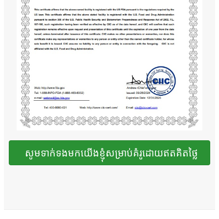
សូមទាក់ទងមកយើងខ្ញុំសម្រាប់គំរូដោយឥតគិតថ្លៃ