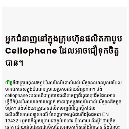
អ្នកជំនាញនៅក្នុងក្រុមហ៊ុនផលិតកាបូប
Cellophane ដែលអាចជឿទុកចិត្ត
បាន។
យីតូ
គឺជាក្រុមហ៊ុនវេចខ្ចប់ដែលមិនប៉ះពាល់ដល់បរិស្ថានឈានមុខគេដែល
មានឯកទេសក្នុងដំណោះស្រាយប្រកបដោយនិរន្តរភាព។ ថង់
cellophane របស់យើងត្រូវបានផលិតចេញពីវត្ថុធាតុដើមដែលអាច
ធ្វើជីកំប៉ុសដែលមានការបញ្ជាក់ ធានាបាននូវផលប៉ះពាល់បរិស្ថានតិចតួច
បំផុត។ ថង់ទាំងនេះត្រូវបានផលិតចេញពីជីវប្លាស្ទីកដែល
ផលិតពីសែលុយឡូសឈើ បំពេញតាមស្តង់ដារតឹងរ៉ឹងដូចជា EN
13432។ ពួកវាគឺល្អសម្រាប់វេចខ្ចប់អាហារ អំណោយ និងអ្វីៗជាច្រើន
ទៀត ដោយផ្តល់ជូននូវជម្រើសដែលអាចកកើតឡើងវិញបាន និងមិនប៉ះ