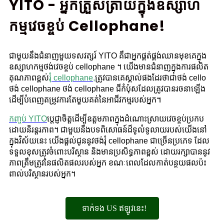
YITO - អ្នកត្រួសត្រាយក្នុងឧស្សាហ
កម្មវេចខ្ចប់ Cellophane!
ជាមួយនឹងជំនាញមួយទសវត្សរ៍ YITO គឺជាអ្នកផ្គត់ផ្គង់ឈានមុខគេក្នុង
ឧស្សាហកម្មថង់វេចខ្ចប់ cellophane ។ យើងមានជំនាញក្នុងការផលិត
គុណភាពខ្ពស់
រុំ cellophane
,
ត្រូវបានគេស្គាល់ផងដែរថាជាថង់ cello
ថង់ cellophane ថង់ cellophane ជីកំប៉ុសដែលត្រូវបានរចនាឡើង
ដើម្បីបំពេញតម្រូវការតែមួយគត់នៃអាជីវកម្មរបស់អ្នក។
កញ្ចប់ YITO
ប្តេជ្ញាចិត្តដើម្បីឧត្តមភាពក្នុងដំណោះស្រាយវេចខ្ចប់ប្រកប
ដោយនិរន្តរភាព។ ជាមួយនឹងបទពិសោធន៍ដ៏ទូលំទូលាយរបស់យើងនៅ
ក្នុងវិស័យនេះ យើងផ្តល់ជូននូវថង់រុំ cellophane ជាច្រើនប្រភេទ ដែល
ទទួលខុសត្រូវចំពោះបរិស្ថាន និងមានប្រសិទ្ធភាពខ្ពស់ ដោយរក្សាបាននូវ
ភាពត្រឹមត្រូវនៃផលិតផលរបស់អ្នក ខណៈពេលដែលកាត់បន្ថយផលប៉ះ
ពាល់បរិស្ថានរបស់អ្នក។
ទាក់ទង US ឥឡូវនេះ!