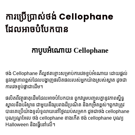
ការប្រើប្រាស់ថង់ Cellophane
ដែលអាចបំបែកបាន
កាបូបអំណោយ Cellophane
ថង់ Cellophane គឺល្អឥតខ្ចោះសម្រាប់ការវេចខ្ចប់អំណោយ ដោយផ្តល់
នូវតម្លាភាពខ្ពស់ដែលបង្ហាញផលិតផលរបស់អ្នកយ៉ាងស្រស់ស្អាត ដូចជា
ការវេចខ្ចប់ផ្កាជាដើម។
ផលិតពីវត្ថុធាតុដើមដែលអាចបំបែកបាន ពួកវារួមបញ្ចូលគ្នានូវភាពស្និទ្ធ
ស្នាលនឹងបរិស្ថាន ជាមួយនឹងរូបរាងដ៏ប្រណិត និងកម្រិតខ្ពស់។
ពួកវាត្រូវ
បានគេប្រើយ៉ាងទូលំទូលាយនៅថ្ងៃឈប់សម្រាក ដូចជាថង់ cellophane
បុណ្យណូអែល ថង់ cellophane ខាងកើត ថង់ cellophane បុណ្យ
Halloween និងធ្វើនៅលើ។