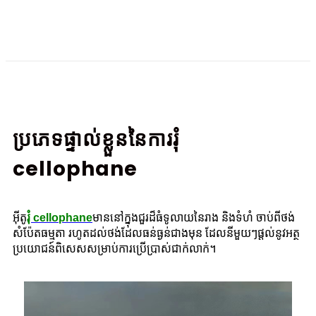
ប្រភេទផ្ទាល់ខ្លួននៃការរុំ
cellophane
អ៊ីតូ
រុំ cellophane
មាននៅក្នុងជួរដ៏ធំទូលាយនៃរាង និងទំហំ ចាប់ពីថង់
សំប៉ែតធម្មតា រហូតដល់ថង់ដែលធន់ធ្ងន់ជាងមុន ដែលនីមួយៗផ្តល់នូវអត្ថ
ប្រយោជន៍ពិសេសសម្រាប់ការប្រើប្រាស់ជាក់លាក់។