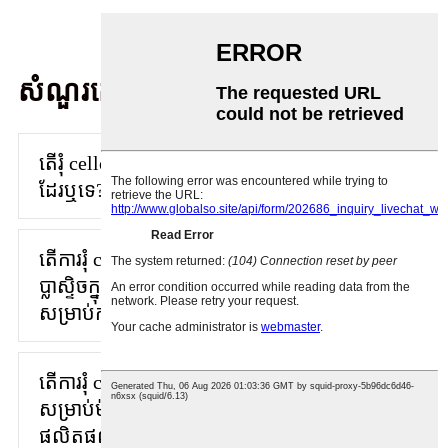
សំណួរគេសួរញឹកញាប់
តើរុំ cellophane មានសុវត្ថិភាពសម្រាប់អាហារ
ដែរឬទេ?
តើ​ការ​រុំ cellophane ប្រៀបធៀប​នឹង​ខ្សែភាពយន្ត​
ប្លា​ស្ទិ​ច​ក្នុង​លក្ខខណ្ឌ​នៃ​ផលប៉ះពាល់​បរិស្ថាន​
សម្រាប់​ការ​វេច​ខ្ចប់​ទ្រង់ទ្រាយ​ធំ​យ៉ាងដូចម្តេច?
តើការរុំ cellophane អាចត្រូវបានប្ដូរតាមបំណង
សម្រាប់ម៉ាកយីហោជាក់លាក់ និងតម្រូវការការពារ
ផលិតផលនៅក្នុងការវេចខ្ចប់ច្រើនដែរឬទេ?