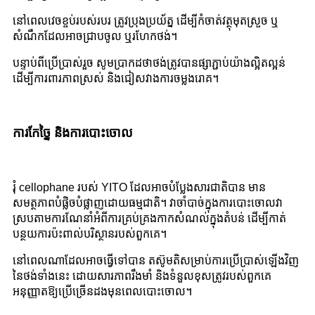
នៅពេលវេចខ្ចប់របស់របរ ត្រូវប្រុងប្រយ័ត្ន ដើម្បីកំចាត់វត្ថុមុតស្រួច ឬ
សំណឹកដែលអាចជ្រាបចូល ឬរហែកថង់។
បន្ទាប់ពីប្រើប្រាស់រួច សូមប្រាកដថាថង់ត្រូវបានផ្សាភ្ជាប់យ៉ាងល្អិតល្អន់
ដើម្បីការពារភាពស្រស់ និងជៀសវាងការចម្លងរោគ។
ការកែច្នៃ និងការបោះចោល
រុំ cellophane របស់ YITO ដែលអាចបំប្លែងសារជាតិបាន មាន
សមត្ថភាពបំផ្លិចបំផ្លាញដោយធម្មជាតិ។ វាចាំបាច់ក្នុងការបោះចោលវា
ស្របតាមការណែនាំអំពីការគ្រប់គ្រងកាកសំណល់ក្នុងតំបន់ ដើម្បីកាត់
បន្ថយការប៉ះពាល់បរិស្ថានរបស់ពួកគេ។
នៅពេលណាដែលអាចធ្វើទៅបាន តស៊ូមតិសម្រាប់ការប្រើប្រាស់ឡើងវិញ
នៃថង់ទាំងនេះ ដោយសារភាពរឹងមាំ និងទំនួលខុសត្រូវរបស់ពួកគេ
អនុញ្ញាតឱ្យប្រើច្រើនដងមុនពេលបោះចោល។