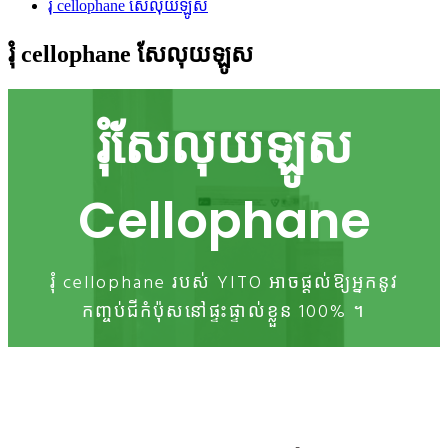
រុំ cellophane សែលុយឡូស
រុំ cellophane សែលុយឡូស
រុំសែលុយឡូស
Cellophane
រុំ cellophane របស់ YITO អាចផ្តល់ឱ្យអ្នកនូវ
កញ្ចប់ជីកំប៉ុសនៅផ្ទះផ្ទាល់ខ្លួន 100% ។