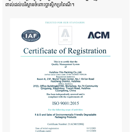
ពាល់ដល់បរិស្ថានចំពោះប្លាស្ទិកប្រពៃណី។