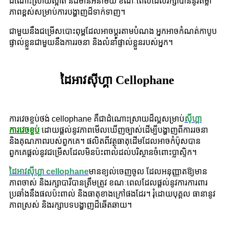
ដំណោះស្រាយស្អាត និងមានអនាម័យ ខណៈពេលដែលរក្សាបាននូវតម្លា
ភាពខ្ពស់សម្រាប់ការបង្ហាញដ៏ទាក់ទាញ។
ជាមួយនឹងជម្រើសបោះពុម្ពដែលអាចប្ដូរតាមបំណង អ្នកអាចកំណត់កាបូប
ផ្ទាល់ខ្លួនជាមួយនឹងការរចនា និងលំនាំផ្ទាល់ខ្លួនរបស់អ្នក។
ដៃអាវស៊ីហ្គា Cellophane
ការវេចខ្ចប់ថង់ cellophane គឺជាដំណោះស្រាយដ៏ល្អសម្រាប់
ស៊ីហ្គា
ការវេចខ្ចប់
ដោយផ្តល់នូវភាពមើលឃើញច្បាស់ដើម្បីបង្ហាញពីការរចនា
និងគុណភាពរបស់ពួកគេ។ ផលិតពីវត្ថុធាតុដើមដែលអាចកំប៉ុសបាន
ពួកគេផ្តល់នូវជម្រើសដែលមិនប៉ះពាល់ដល់បរិស្ថានចំពោះប្លាស្ទិក។
ដៃអាវស៊ីហ្គា cellophane
មានខ្យល់ចេញចូល ដែលអនុញ្ញាតឱ្យមាន
ភាពចាស់ និងរក្សាបារីបានត្រឹមត្រូវ ខណៈពេលដែលផ្តល់នូវការការពារ
ប្រឆាំងនឹងផលប៉ះពាល់ និងធាតុខាងក្រៅផងដែរ។ រុំដោយបុគ្គល ធានានូវ
ភាពស្រស់ និងរក្សាបទបង្ហាញដ៏ឆើតឆាយ។