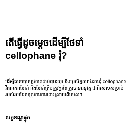
តើធ្វើដូចម្តេចដើម្បីថែទាំ
cellophane រុំ?
ដើម្បីធានាបាននូវភាពជាប់បានយូរ និងប្រសិទ្ធភាពនៃការរុំ cellophane
វិធានការថែទាំ និងថែទាំត្រឹមត្រូវគួរតែត្រូវបានអនុវត្ត ជាពិសេសសម្រាប់
របស់របរដែលត្រូវការការដោះស្រាយពិសេស។
លក្ខខណ្ឌផ្ទុក