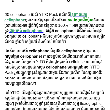
ថង់ cellophane របស់ YITO Pack ផលិតពី
ខ្សែភាពយន្ត
cellophane
ផ្តល់ភាពស្និទ្ធស្នាលនឹងបរិស្ថាន
ការវេចខ្ចប់ជីកំប៉ុស
ដំណោះ
ស្រាយដែលអាចធ្វើជីកំប៉ុសនៅផ្ទះបាន 100% ។ អាចប្ដូរតាមបំណងបាន
ក្នុង
ជម្រះថង់ cellophane
,
សន្លឹក cellophane ពណ៌
និងទំហំផ្សេងៗ
ថង់ព្យាបាល cellophane គឺល្អសម្រាប់ឧស្សាហកម្មដូចជា អាហារ គ្រឿង
សំអាង ថ្នាំជក់ សៀវភៅ និងសំលៀកបំពាក់។
ថាតើសម្រាប់
ថង់ cellophane ធំ
ឬ
ថង់ cellophane តូច
(ដូចជា
កាបូបផ្អែម cellophane
) ការវេចខ្ចប់របស់យើងធានាទាំងការការពារ
និងរូបរាងកម្រិតខ្ពស់។ YITO ក៏ផ្តល់ជូននូវថង់ cellulose សម្រាប់រដូវ
កាលវិស្សមកាលដូចជា
កាបូប cellophane បុណ្យណូអែល
. YITO
Pack រួមបញ្ចូលគ្នានូវនិរន្តរភាពជាមួយនឹងភាពប្រណីត ដែលជួយអាជីវ
កម្មកាត់បន្ថយផលប៉ះពាល់បរិស្ថានរបស់ពួកគេ ខណៈពេលដែលបង្កើន
ការបង្ហាញផលិតផល។
នៅ YITO យើងផ្តល់ជូននូវសេវាកម្មបោះពុម្ពប្រកបដោយវិជ្ជាជីវៈសម្រាប់
តម្រូវការផ្ទាល់ខ្លួនរបស់អ្នក។ យើងមានជំនាញក្នុងបច្ចេកទេសបោះពុម្ព
ផ្សេងៗ រួមទាំងការបោះពុម្ពគំនូរជីវចល និងការបោះពុម្ព flexographic
ធានានូវលទ្ធផលគុណភាពខ្ពស់ និងប្រើប្រាស់បានយូរ។ ជំនាញរបស់យើង