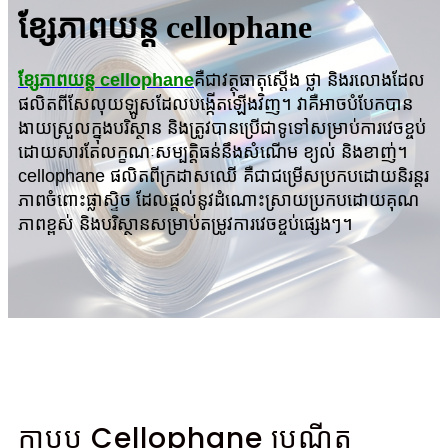
ខ្សែភាពយន្ត cellophane
ខ្សែភាពយន្ត cellophane
គឺជាវត្ថុធាតុស្តើង ថ្លា និងរលោងដែល
ផលិតពីសែលុយឡូសដែលបង្កើតឡើងវិញ។ វា​គឺ​អាច​បំបែក​បាន​
ងាយស្រួល​ក្នុង​បរិស្ថាន និង​ត្រូវ​បាន​ប្រើ​ជា​ទូទៅ​សម្រាប់​ការ​វេច​ខ្ចប់​
ដោយ​សារ​តែ​លក្ខណៈ​សម្បត្តិ​ធន់​នឹង​សំណើម ខ្យល់ និង​ខាញ់។
cellophane ផលិតពីក្រដាសឈើ គឺជាជម្រើសប្រកបដោយនិរន្តរ
ភាពចំពោះផ្លាស្ទិច ដែលផ្តល់នូវដំណោះស្រាយប្រកបដោយគុណ
ភាពខ្ពស់ និងបរិស្ថានសម្រាប់តម្រូវការវេចខ្ចប់ផ្សេងៗ។
កាបូប Cellophane ប្រណីត