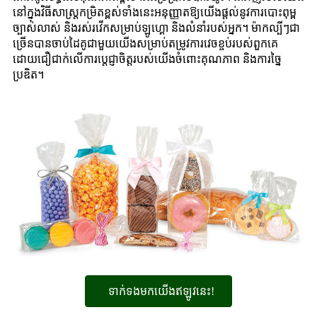
នៅក្នុងវិធីសាស្រ្តកម្រិតខ្ពស់ទាំងនេះអនុញ្ញាតឱ្យយើងផ្តល់នូវការបោះពុម្ព
ច្បាស់លាស់ និងរស់រវើកសម្រាប់ឡូហ្គោ និងលំនាំរបស់អ្នក។ ម៉ាកល្បីៗជា
ច្រើនបានចាប់ដៃគូជាមួយយើងសម្រាប់តម្រូវការវេចខ្ចប់របស់ពួកគេ
ដោយជឿជាក់លើការប្តេជ្ញាចិត្តរបស់យើងចំពោះគុណភាព និងការច្នៃ
ប្រឌិត។
ទាក់ទងមកយើងឥឡូវនេះ!