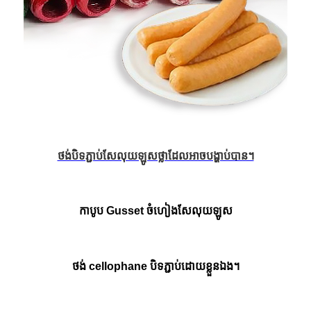
ថង់បិទភ្ជាប់សែលុយឡូសថ្លាដែលអាចបង្ហាប់បាន។
កាបូប Gusset ចំហៀងសែលុយឡូស
ថង់ cellophane បិទភ្ជាប់ដោយខ្លួនឯង។