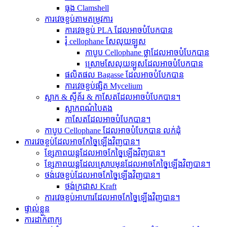
ធុង Clamshell
ការវេចខ្ចប់តាមតម្រូវការ
ការវេចខ្ចប់ PLA ដែលអាចបំបែកបាន
រុំ cellophane សែលុយឡូស
កាបូប Cellophane ថ្លាដែលអាចបំបែកបាន
ស្រោមសែលុយឡូសដែលអាចបំបែកបាន
ផលិតផល Bagasse ដែលអាចបំបែកបាន
ការវេចខ្ចប់ផ្សិត Mycelium
ស្លាក & ស្ទីគ័រ & កាសែតដែលអាចបំបែកបាន។
ស្លាកពណ៌បៃតង
កាសែតដែលអាចបំបែកបាន។
កាបូប Cellophane ដែលអាចបំបែកបាន លក់ដុំ
ការវេចខ្ចប់ដែលអាចកែច្នៃឡើងវិញបាន។
ខ្សែភាពយន្តដែលអាចកែច្នៃឡើងវិញបាន។
ខ្សែភាពយន្តដែលស្រោបមុនដែលអាចកែច្នៃឡើងវិញបាន។
ថង់វេចខ្ចប់ដែលអាចកែច្នៃឡើងវិញបាន។
ថង់ក្រដាស Kraft
ការវេចខ្ចប់អាហារដែលអាចកែច្នៃឡើងវិញបាន។
ផ្ទាល់ខ្លួន
ការដាក់ពាក្យ