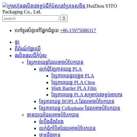
HuiZhou YITO
Packaging Co., Ltd.
ហៅទូរស័ព្ទទៅផ្នែកជំនួយ
+86-15975086317
ផ្ទះ
ពិព័រណ៍ផ្លែឈើ
ផលិតផលជីកំប៉ុស
ខ្សែភាពយន្តដែលអាចបំបែកបាន
លក់ដុំខ្សែភាពយន្ត PLA
ខ្សែភាពយន្តបង្រួម PLA
ខ្សែភាពយន្ត PLA Cling
High Barrier PLA Film
ខ្សែភាពយន្ត PLA សម្រាប់វេចខ្ចប់អាហារ
ខ្សែភាពយន្ត BOPLA ដែលអាចបំបែកបាន
ខ្សែភាពយន្ត Cellophane ដែលអាចបំបែកបាន
ចានបាយដែលអាចបំបែកបាន
ចំបើងនិងពែង
លក់ដុំកាំបិតដែលអាចបំបែកបាន
ចាននិងចាន