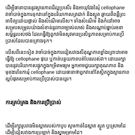
ដើម្បីធានាបាននូវស្ថានភាពដ៏ល្អប្រសើរ និងអាយុវែងនៃរុំ cellophane
វាចាំបាច់ក្នុងការទុកវានៅក្នុងបរិយាកាសត្រជាក់ និងស្ងួត ឆ្ងាយពីពន្លឺព្រះ
អាទិត្យដោយផ្ទាល់ និងសំណើមលើស។ ទាំងសំណើម និងកំដៅអាច
សម្របសម្រួលយ៉ាងសំខាន់នូវភាពច្បាស់លាស់ និងសណ្តាប់ធ្នាប់រចនា
សម្ព័ន្ធរបស់ថង់ ដែលធ្វើឱ្យពួកវាមិនសូវមានប្រសិទ្ធភាពសម្រាប់ការប្រើ
ប្រាស់ដែលបានគ្រោងទុក។
លើសពីនេះទៀត វាចាំបាច់ក្នុងការជៀសវាងសីតុណ្ហភាពខ្លាំងព្រោះវាអាច
ធ្វើឱ្យ cellophane ផុយ ឬកាត់បន្ថយភាពបត់បែនរបស់វា។ ដោយរក្សា
បាននូវបរិយាកាសផ្ទុកក្នុងកម្រិតមធ្យម អ្នកអាចជួយរក្សាគុណភាព និង
មុខងារនៃការរុំ cellophane ដោយធានាថាពួកវានៅតែស្ថិតក្នុងស្ថានភាព
ល្អបំផុតសម្រាប់ការប្រើប្រាស់បានយូរ។
ការគ្រប់គ្រង និងការប្រើប្រាស់
ដើម្បីរក្សារូបរាងមិនស្អាតរបស់កាបូប សូមកាន់ដៃស្អាត ស្ងួត ឬស្រោមដៃ
ដើម្បីជៀសវាងការប្រឡាក់ និងស្នាមម្រាមដៃ។