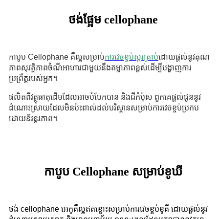
ថង់ផ្អែម cellophane
កាបូប Cellophane គឺល្អសម្រាប់
ការវេចខ្ចប់ស្ករគ្រាប់
ដោយផ្តល់នូវគុណ
ភាពសុវត្ថិភាពចំណីអាហារជាមួយនឹងតម្លាភាពខ្ពស់ដើម្បីបង្ហាញការ
ប្រព្រឹត្តរបស់អ្នក។
ផលិតពីវត្ថុធាតុដើមដែលអាចបំបែកបាន និងជីកំប៉ុស ពួកគេផ្តល់ជូននូវ
ដំណោះស្រាយដែលមិនប៉ះពាល់ដល់បរិស្ថានសម្រាប់ការវេចខ្ចប់ប្រកប
ដោយនិរន្តរភាព។
កាបូប Cellophane សម្រាប់ខូឃី
ថង់ cellophane អេកូគឺល្អឥតខ្ចោះសម្រាប់ការវេចខ្ចប់ខូគី ដោយផ្តល់នូវ