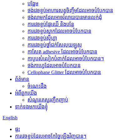
បង្អែម
ថង់វេចខ្ចប់អាហារសត្វចិញ្ចឹមដែលអាចបំបែកបាន
ថង់​លាមក​ដែល​អាច​រំលាយ​បាន​មាន​លក់​ដុំ
ការវេចខ្ចប់ផ្លែឈើ និងបន្លែ
ការវេចខ្ចប់ស្លាកដែលអាចបំបែកបាន
ការវេចខ្ចប់ស៊ីហ្គា
ការវេចខ្ចប់ថ្នាំជក់សែលុយឡូស
កាសែត adhesive ដែលអាចបំបែកបាន
កាបូបសំលៀកបំពាក់ដែលអាចបំបែកបាន។
ថង់កាហ្វេដែលអាចបំបែកបាន
Cellophane Glitter ដែលអាចបំបែកបាន
ព័ត៌មាន
ចំណេះដឹង
អំពីពួកយើង
សំណួរគេសួរញឹកញាប់
ទាក់ទងមកយើងខ្ញុំ
English
ផ្ទះ
ការវេចខ្ចប់ដែលអាចកែច្នៃឡើងវិញបាន។