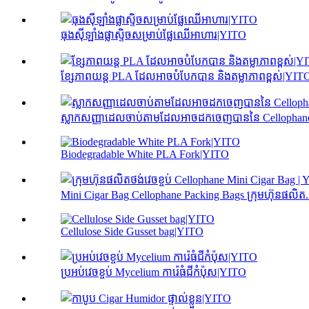
ធុងស៊ីឡាំងផ្លាស្ទិចសម្រាប់ផ្លែឈើអាហារ|YITO
ខ្សែភាពយន្ត PLA ដែលអាចបំបែកបាន និងតម្លាភាពខ្ពស់|YIT
ស្លាកសញ្ញាដេលចាប់តាមដែលអាចដកចេញបាននៃ Cellophane
Biodegradable White PLA Fork|YITO
Mini Cigar Bag Cellophane Packing Bags ក្រុមហ៊ុនផលិត.
Cellulose Side Gusset bag|YITO
ប្រអប់វេចខ្ចប់ Mycelium ការ៉េធំជីកំប៉ុស|YITO