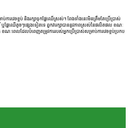
ារវេចខ្ចប់ និងរក្សាទុកផ្លែឈើស្រស់។ ពែងទាំងនេះមិនត្រឹមតែប្រើប្រាស់
ត្របឺរី ឬផ្លែឈើតូចៗផ្សេងទៀតទេ ពួកវារក្សាបាននូវភាពស្រស់នៃផលិតផល ខណៈ
ខណៈពេលដែលបំពេញតម្រូវការរបស់អ្នកប្រើប្រាស់សម្រាប់ការវេចខ្ចប់ប្រកប