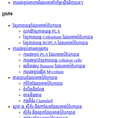
ការវេចខ្ចប់អាហារដែលអាចកែច្នៃឡើងវិញបាន។
ប្រភេទ
ខ្សែភាពយន្តដែលអាចបំបែកបាន
លក់ដុំខ្សែភាពយន្ត PLA
ខ្សែភាពយន្ត Cellophane ដែលអាចបំបែកបាន
ខ្សែភាពយន្ត BOPLA ដែលអាចបំបែកបាន
ការវេចខ្ចប់តាមតម្រូវការ
ការវេចខ្ចប់ PLA ដែលអាចបំបែកបាន
ការវេចខ្ចប់ខ្សែភាពយន្ត cellulose cello
ផលិតផល Bagasse ដែលអាចបំបែកបាន
ការវេចខ្ចប់ផ្សិត Mycelium
ចានបាយដែលអាចបំបែកបាន
កាំបិតដែលអាចបំបែកបាន
ចំបើងនិងពែង
ចាននិងចាន
កុងតឺន័រ Clamshell
ស្លាក & ស្ទីគ័រ និងកាសែតដែលអាចបំបែកបាន
ស្ទីគ័រ និងស្លាកដែលអាចបំបែកបាន