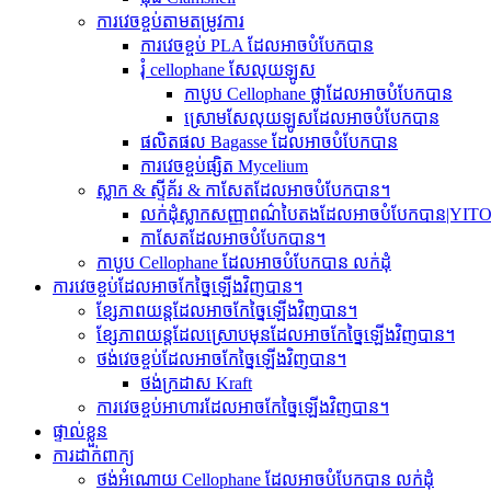
ការវេចខ្ចប់តាមតម្រូវការ
ការវេចខ្ចប់ PLA ដែលអាចបំបែកបាន
រុំ cellophane សែលុយឡូស
កាបូប Cellophane ថ្លាដែលអាចបំបែកបាន
ស្រោមសែលុយឡូសដែលអាចបំបែកបាន
ផលិតផល Bagasse ដែលអាចបំបែកបាន
ការវេចខ្ចប់ផ្សិត Mycelium
ស្លាក & ស្ទីគ័រ & កាសែតដែលអាចបំបែកបាន។
លក់ដុំស្លាកសញ្ញាពណ៌បៃតងដែលអាចបំបែកបាន|YIT
កាសែតដែលអាចបំបែកបាន។
កាបូប Cellophane ដែលអាចបំបែកបាន លក់ដុំ
ការវេចខ្ចប់ដែលអាចកែច្នៃឡើងវិញបាន។
ខ្សែភាពយន្តដែលអាចកែច្នៃឡើងវិញបាន។
ខ្សែភាពយន្តដែលស្រោបមុនដែលអាចកែច្នៃឡើងវិញបាន។
ថង់វេចខ្ចប់ដែលអាចកែច្នៃឡើងវិញបាន។
ថង់ក្រដាស Kraft
ការវេចខ្ចប់អាហារដែលអាចកែច្នៃឡើងវិញបាន។
ផ្ទាល់ខ្លួន
ការដាក់ពាក្យ
ថង់អំណោយ Cellophane ដែលអាចបំបែកបាន លក់ដុំ