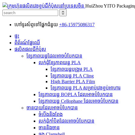
HuiZhou YITO Packaging
ហៅទូរស័ព្ទទៅផ្នែកជំនួយ
+86-15975086317
ផ្ទះ
ពិព័រណ៍ផ្លែឈើ
ផលិតផលជីកំប៉ុស
ខ្សែភាពយន្តដែលអាចបំបែកបាន
លក់ដុំខ្សែភាពយន្ត PLA
ខ្សែភាពយន្តបង្រួម PLA
ខ្សែភាពយន្ត PLA Cling
High Barrier PLA Film
ខ្សែភាពយន្ត PLA សម្រាប់វេចខ្ចប់អាហារ
ខ្សែភាពយន្ត BOPLA ដែលអាចបំបែកបាន
ខ្សែភាពយន្ត Cellophane ដែលអាចបំបែកបាន
ចានបាយដែលអាចបំបែកបាន
ចំបើងនិងពែង
លក់ដុំកាំបិតដែលអាចបំបែកបាន
ចាននិងចាន
ធុង Clamshell