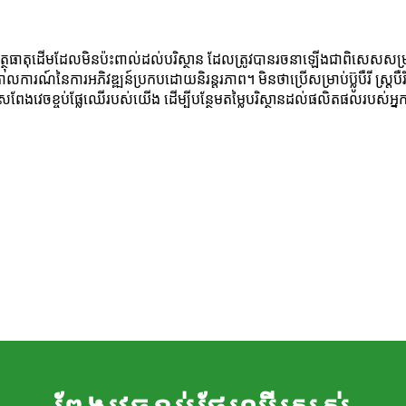
្ថុធាតុដើមដែលមិនប៉ះពាល់ដល់បរិស្ថាន ដែលត្រូវបានរចនាឡើងជាពិសេសសម្រាប់ក
លការណ៍នៃការអភិវឌ្ឍន៍ប្រកបដោយនិរន្តរភាព។ មិនថាប្រើសម្រាប់ប៊្លូបឺរី ស្
ងវេចខ្ចប់ផ្លែឈើរបស់យើង ដើម្បីបន្ថែមតម្លៃបរិស្ថានដល់ផលិតផលរបស់អ្នក 