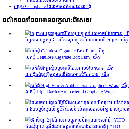
កាសែតដែលអាចបំបែកបាន។
កាបូប Cellophane ដែលអាចបំបែកបាន លក់ដុំ
ផលិតផលដែលមានលក្ខណៈពិសេស
ខ្សែភាពយន្តតម្រងបារីសែលុយឡូសដែលអាចបំបែកបាន | យីតូ
លក់ដុំ Cellulose Cigarette Box Film | យីតូ
លក់ដុំថង់ផ្លាស្ទិចបូមធូលីដែលអាចបំបែកបាន | យីតូ
លក់ដុំ High Barrier Antibacterial Graphene Wrap |...
ពែងវេចខ្ចប់ផ្លែឈើ ប៊្លូបឺរី ដែលមិនប៉ះពាល់ដល់បរិស្ថាន សម្រាប់ហ្
ថង់ស៊ីហ្គា 2 ផ្លូវដែលអាចប្ដូរតាមបំណងបានលក់ដុំ | YITO