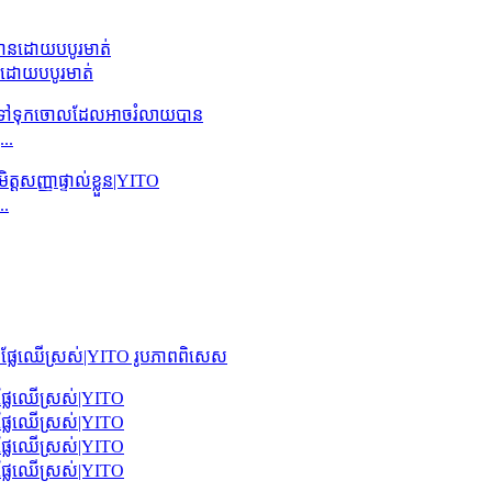
ន​ដោយ​បបូរមាត់
..
..