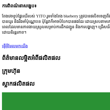
ការពិពណ៌នាសង្ខេប៖
ពែងវេចខ្ចប់ផ្លែឈើរបស់ YITO រួមទាំងពែង blueberry ត្រូវបានផលិតចេញពីវត
បានយូរ និងរឹងមាំប៉ុណ្ណោះទេ ប៉ុន្តែវាក៏អាចបំបែកបានផងដែរ ដោយស្របតាមគោ
ពេលដែលមានភាពងាយស្រួលសម្រាប់ការដឹកជញ្ជូន និងការបង្ហាញ។ ជ្រើសរើសពែ
ដោយនិរន្តរភាព។
ផ្ញើអ៊ីមែលមកយើង
ព័ត៌មានលម្អិតអំពីផលិតផល
ក្រុមហ៊ុន
ស្លាកផលិតផល