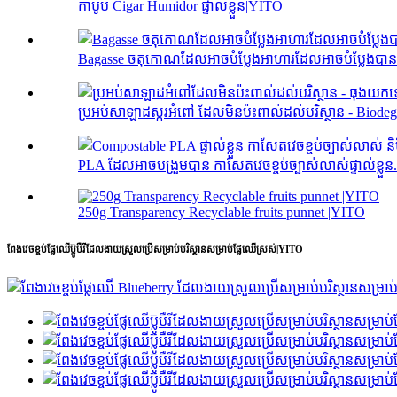
កាបូប Cigar Humidor ផ្ទាល់ខ្លួន|YITO
Bagasse ចតុកោណ​ដែល​អាច​បំប្លែង​អាហារ​ដែល​អាច​បំប្លែង​បា
ប្រអប់សាឡាដស្ករអំពៅ ដែលមិនប៉ះពាល់ដល់បរិស្ថាន - Biodeg.
PLA ដែលអាចបង្រួមបាន កាសែតវេចខ្ចប់ច្បាស់លាស់ផ្ទាល់ខ្លួន.
250g Transparency Recyclable fruits punnet |YITO
ពែងវេចខ្ចប់ផ្លែឈើប៊្លូបឺរីដែលងាយស្រួលប្រើសម្រាប់បរិស្ថានសម្រាប់ផ្លែឈើស្រស់|YITO