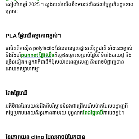
សៀងហៃឆ្នាំ 2025 ។ ស្តង់របស់យើងនឹងមានផលិតផលច្នៃប្រឌិតដូចខាង
ក្រោមៈ
PLA ផ្លែឈើតម្លាភាពខ្ពស់។
ផលិតពីអាស៊ីត polylactic ដែលមានមូលដ្ឋានលើរុក្ខជាតិ ទាំងនេះច្បាស់
និងរឹងមាំ
punnet ផ្លែឈើ
s
គឺល្អឥតខ្ចោះសម្រាប់ផ្លែប៊ឺរី ទំពាំងបាយជូ និង
ច្រើនទៀត។ ពួកវាគឺជាជីកំប៉ុសយ៉ាងពេញលេញ និងអាចបំផ្លាញបាន
ដោយឧស្សាហកម្ម។
ពែងផ្លែឈើ
អតិថិជនដែលយល់ដឹងពីបរិស្ថានទំនងជាជ្រើសរើសម៉ាកដែលបង្ហាញពី
តម្លៃប្រកបដោយនិរន្តរភាពតាមរយៈបុព្វលាភ
ពែងផ្លែឈើ
ការវេចខ្ចប់។
ខ្សែភាពយន្ត cling ដែលអាចបំបែកបាន