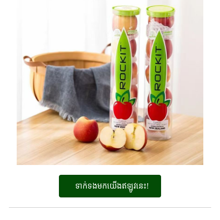
ទាក់ទងមកយើងឥឡូវនេះ!