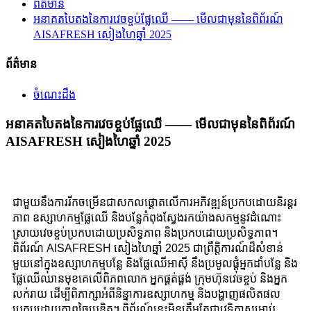
ព័ត៌មាន
អនាគតបៃតងនៃការវេចខ្ចប់ផ្លែឈើ —— មើលជាមុននៃពិព័រណ៍
AISAFRESH សៀងហៃឆ្នាំ 2025
ព័ត៌មាន
ចំណេះដឹង
អនាគតបៃតងនៃការវេចខ្ចប់ផ្លែឈើ —— មើលជាមុននៃពិព័រណ៍
AISAFRESH សៀងហៃឆ្នាំ 2025
ជាមួយនឹងការរីកចម្រើនជាសកលផ្តោតលើការអភិវឌ្ឍន៍ប្រកបដោយនិរន្តរ
ភាព ឧស្សាហកម្មផ្លែឈើ និងបន្លែកំពុងស្វែងរកយ៉ាងសកម្មនូវដំណោះ
ស្រាយវេចខ្ចប់ប្រកបដោយប្រសិទ្ធភាព និងប្រកបដោយប្រសិទ្ធភាព។
ពិព័រណ៍ AISAFRESH សៀងហៃឆ្នាំ 2025 ជាព្រឹត្តិការណ៍ដ៏សំខាន់
មួយនៅក្នុងឧស្សាហកម្មបន្លែ និងផ្លែឈើអាស៊ី នឹងប្រមូលផ្តុំអ្នកដាំបន្លែ និង
ផ្លែឈើឈានមុខគេលើពិភពលោក អ្នកផ្គត់ផ្គង់ ក្រុមហ៊ុនវេចខ្ចប់ និងអ្នក
លក់រាយ ដើម្បីពិភាក្សាអំពីនិន្នាការឧស្សាហកម្ម និងបង្ហាញផលិតផល
ប្រកបដោយភាពច្នៃប្រឌិត។ ពិព័រណ៍នេះមិនត្រឹមតែជាវេទិកាសម្រាប់