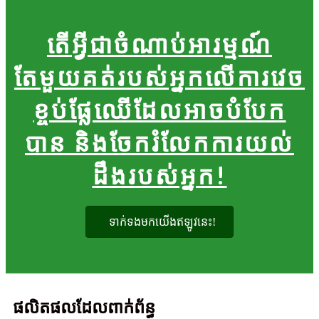
តើអ្វីជាចំណាប់អារម្មណ៍
តែមួយគត់របស់អ្នកលើការវេច
ខ្ចប់ផ្លែឈើដែលអាចបំបែក
បាន និងចែករំលែកការយល់
ដឹងរបស់អ្នក!
ទាក់ទងមកយើងឥឡូវនេះ!
ផលិតផលដែលពាក់ព័ន្ធ