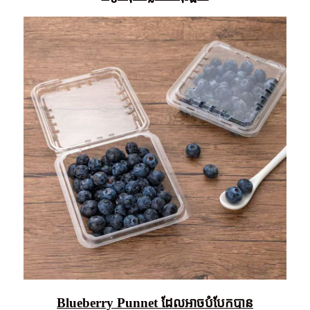
Blueberry Punnet ដែលអាចបំបែកបាន