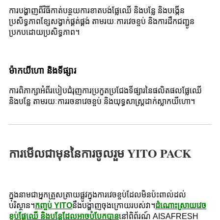
ការបង្ហាញពីវិធីកាត់បន្ថយការខាតបង់ផ្លែឈើ និងបន្លែ និងបង្កើន
ប្រសិទ្ធភាពខ្សែសង្វាក់ផ្គត់ផ្គង់ តាមរយៈការវេចខ្ចប់ និងការដឹកជញ្ជូន
ប្រកបដោយប្រសិទ្ធភាព។
ម៉ាកយីហោ និងទីផ្សារ
ការពិភាក្សាអំពីរបៀបជំរុញការប្រកួតប្រជែងទីផ្សារនៃផលិតផលផ្លែឈើ
និងបន្លែ តាមរយៈការរចនាវេចខ្ចប់ និងយុទ្ធសាស្រ្តដាក់ស្លាកយីហោ។
ការមើលជាមុននៃការចូលរួម YITO PACK
ក្នុងនាមជាអ្នកត្រួសត្រាយផ្លូវក្នុងការវេចខ្ចប់ដែលមិនប៉ះពាល់ដល់
បរិស្ថាន។
កញ្ចប់ YITO
នឹងបង្ហាញចុងក្រោយរបស់វា។
ដំណោះស្រាយវេច
ខ្ចប់ផ្លែឈើ និងបន្លែដែលអាចបំបែកបាន
នៅពិព័រណ៍ AISAFRESH