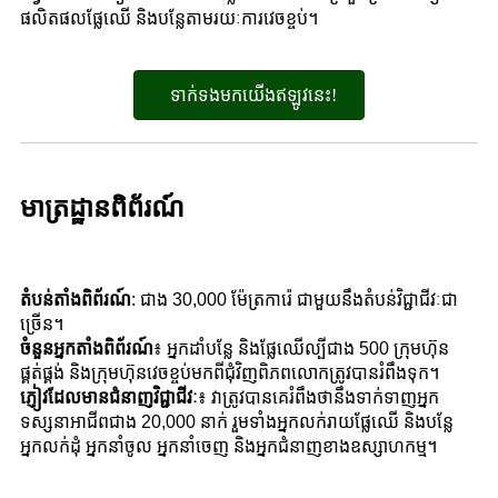
ផលិតផលផ្លែឈើ និងបន្លែតាមរយៈការវេចខ្ចប់។
ទាក់ទងមកយើងឥឡូវនេះ!
មាត្រដ្ឋានពិព័រណ៍
តំបន់តាំងពិព័រណ៍
: ជាង 30,000 ម៉ែត្រការ៉េ ជាមួយនឹងតំបន់វិជ្ជាជីវៈជា
ច្រើន។
ចំនួនអ្នកតាំងពិព័រណ៍
៖ អ្នកដាំបន្លែ និងផ្លែឈើល្បីជាង 500 ក្រុមហ៊ុន
ផ្គត់ផ្គង់ និងក្រុមហ៊ុនវេចខ្ចប់មកពីជុំវិញពិភពលោកត្រូវបានរំពឹងទុក។
ភ្ញៀវដែលមានជំនាញវិជ្ជាជីវៈ
៖ វាត្រូវបានគេរំពឹងថានឹងទាក់ទាញអ្នក
ទស្សនាអាជីពជាង 20,000 នាក់ រួមទាំងអ្នកលក់រាយផ្លែឈើ និងបន្លែ
អ្នកលក់ដុំ អ្នកនាំចូល អ្នកនាំចេញ និងអ្នកជំនាញខាងឧស្សាហកម្ម។