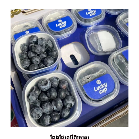
ពែងផ្លែឈើពិសេស