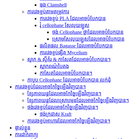
ធុង Clamshell
ការវេចខ្ចប់តាមតម្រូវការ
ការវេចខ្ចប់ PLA ដែលអាចបំបែកបាន
រុំ cellophane សែលុយឡូស
ថង់ Cellophane ថ្លាដែលអាចបំបែកបាន
ស្រោមសែលុយឡូសដែលអាចបំបែកបាន
ផលិតផល Bagasse ដែលអាចបំបែកបាន
ការវេចខ្ចប់ផ្សិត Mycelium
ស្លាក & ស្ទីគ័រ & កាសែតដែលអាចបំបែកបាន។
ស្លាកពណ៌បៃតង
កាសែតដែលអាចបំបែកបាន។
កាបូប Cellophane ដែលអាចបំបែកបាន លក់ដុំ
ការវេចខ្ចប់ដែលអាចកែច្នៃឡើងវិញបាន។
ខ្សែភាពយន្តដែលអាចកែច្នៃឡើងវិញបាន។
ខ្សែភាពយន្តដែលស្រោបមុនដែលអាចកែច្នៃឡើងវិញបាន។
ថង់វេចខ្ចប់ដែលអាចកែច្នៃឡើងវិញបាន។
ថង់ក្រដាស Kraft
ការវេចខ្ចប់អាហារដែលអាចកែច្នៃឡើងវិញបាន។
ផ្ទាល់ខ្លួន
ការដាក់ពាក្យ