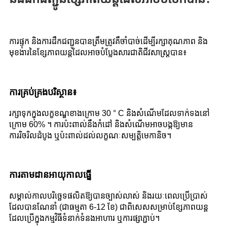
ការផ្ទុក និងការដឹកជញ្ជូនបានត្រឹមត្រូវគឺចាំបាច់ដើម្បីរក្សាគុណភាព និង
មុខងារនៃខ្សែភាពយន្តដែលអាចបំប្លែងសារជាតិជីវសាស្រ្តបាន៖
ការគ្រប់គ្រងបរិស្ថាន៖
រក្សាទុកក្នុងលក្ខខណ្ឌខាងក្រោម 30 ° C និងសំណើមដែលទាក់ទងនៅ
ក្រោម 60% ។ ការប៉ះពាល់នឹងកំដៅ និងសំណើមអាចបង្កឱ្យមាន
ការរិចរិលដំបូង ឬប៉ះពាល់ដល់លក្ខណៈសម្បត្តិមេកានិច។
ការតាមដានអាយុកាលធ្នើ
សម្គាល់កាលបរិច្ឆេទផលិតឱ្យបានច្បាស់លាស់ និងរយៈពេលប្រើប្រាស់
ដែលបានណែនាំ (ជាធម្មតា 6-12 ខែ) ជាពិសេសសម្រាប់ខ្សែភាពយន្ត
ដែលប្រើក្នុងកម្មវិធីទំនាក់ទំនងអាហារ ឬការផ្សាភ្ជាប់។