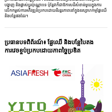
បង្ហាញ និងផ្លាស់ប្តូរប៉ុណ្ណោះទេ ប៉ុន្តែវាក៏ជាឱកាសដ៏សំខាន់មួយក្នុងការ
លើកកម្ពស់ការអភិវឌ្ឍន៍ប្រកបដោយនិរន្តរភាពនៅក្នុងឧស្សាហកម្មផ្លែឈើ
និងបន្លែផងដែរ។
ប្រធានបទពិព័រណ៍៖ ផ្លែឈើ និងបន្លែបៃតង
ការវេចខ្ចប់ប្រកបដោយភាពច្នៃប្រឌិត