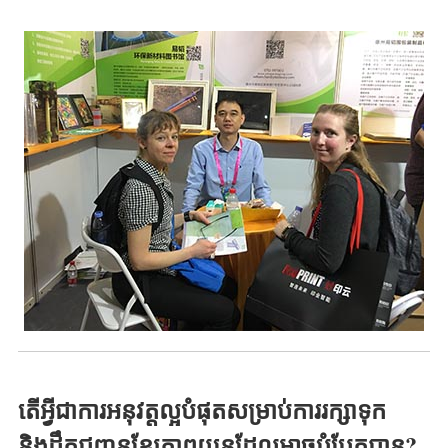
តើអ្វីជាការអនុវត្តល្អបំផុតសម្រាប់ការរក្សាទុក
និងដឹកជញ្ជូនខ្សែភាពយន្តដែលអាចបំបែកបាន?