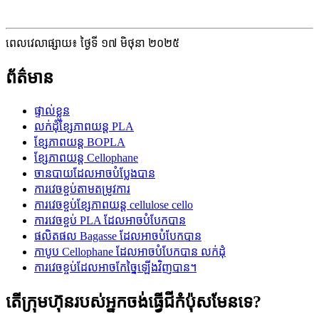
ពេលវេលាផ្សាយ៖ ថ្ងៃទី ១៧ មិថុនា ២០២៥
ព័ត៌មាន
ផ្ទាល់ខ្លួន
លក់ដុំខ្សែភាពយន្ត PLA
ខ្សែភាពយន្ត BOPLA
ខ្សែភាពយន្ត Cellophane
ចានបាយដែលអាចបំប្លែងបាន
ការវេចខ្ចប់តាមតម្រូវការ
ការវេចខ្ចប់ខ្សែភាពយន្ត cellulose cello
ការវេចខ្ចប់ PLA ដែលអាចបំបែកបាន
ផលិតផល Bagasse ដែលអាចបំបែកបាន
កាបូប Cellophane ដែលអាចបំបែកបាន លក់ដុំ
ការវេចខ្ចប់ដែលអាចកែច្នៃឡើងវិញបាន។
តើក្រុមហ៊ុនរបស់អ្នកចង់ធ្វើជីកំប៉ុសមែនទេ?