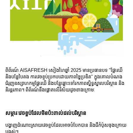
ពិព័រណ៍ AISAFRESH សៀងហៃឆ្នាំ 2025 មានប្រធានបទ "ផ្លែឈើ
និងបន្លែបៃតង ការវេចខ្ចប់ប្រកបដោយភាពច្នៃប្រឌិត" ក្នុងគោលបំណង
ជំរុញឧស្សាហកម្មផ្លែឈើ និងបន្លែឆ្ពោះទៅរកភាពស្និទ្ធស្នាលបរិស្ថាន និង
និរន្តរភាព។ ពិព័រណ៍នឹងផ្តោតលើវិស័យដូចខាងក្រោមៈ
សម្ភារៈវេចខ្ចប់ដែលមិនប៉ះពាល់ដល់បរិស្ថាន
បង្ហាញដំណោះស្រាយវេចខ្ចប់ដែលអាចបំបែកបាន និងជីកំប៉ុសចុងក្រោយ
បង្អស់។