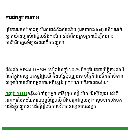
ការវេចខ្ចប់ការពារ៖
ប្រើការវេចខ្ចប់ខាងក្នុងដែលធន់នឹងសំណើម (ដូចជាថង់ foil) ហើយដាក់
ស្លាកយ៉ាងច្បាស់ជាមួយនឹងការណែនាំអំពីការគ្រប់គ្រងដើម្បីការពារ
ការរិចរិលក្នុងអំឡុងពេលដឹកជញ្ជូន។
ពិព័រណ៍ AISAFRESH សៀងហៃឆ្នាំ 2025 មិនត្រឹមតែជាព្រឹត្តិការណ៍ដ៏
ធំនៅក្នុងឧស្សាហកម្មផ្លែឈើ និងបន្លែប៉ុណ្ណោះទេ ប៉ុន្តែក៏ជាវេទិកាដ៏សំខាន់
សម្រាប់ការលើកកម្ពស់ការអភិវឌ្ឍន៍ប្រកបដោយចីរភាពផងដែរ។
កញ្ចប់ YITO
ទន្ទឹងរង់ចាំជួបអ្នកនៅទីក្រុងសៀងហៃ ដើម្បីស្វែងយល់ពី
អនាគតបៃតងនៃការវេចខ្ចប់ផ្លែឈើ និងបន្លែជាមួយគ្នា។ សូមទាក់ទងមក
យើងខ្ញុំឥឡូវនេះ ដើម្បីរៀបចំកាលវិភាគទស្សនារបស់អ្នក!