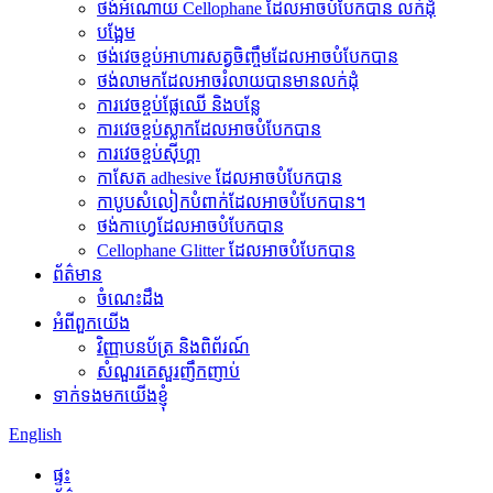
ថង់អំណោយ Cellophane ដែលអាចបំបែកបាន លក់ដុំ
បង្អែម
ថង់វេចខ្ចប់អាហារសត្វចិញ្ចឹមដែលអាចបំបែកបាន
ថង់​លាមក​ដែល​អាច​រំលាយ​បាន​មាន​លក់​ដុំ
ការវេចខ្ចប់ផ្លែឈើ និងបន្លែ
ការវេចខ្ចប់ស្លាកដែលអាចបំបែកបាន
ការវេចខ្ចប់ស៊ីហ្គា
កាសែត adhesive ដែលអាចបំបែកបាន
កាបូបសំលៀកបំពាក់ដែលអាចបំបែកបាន។
ថង់កាហ្វេដែលអាចបំបែកបាន
Cellophane Glitter ដែលអាចបំបែកបាន
ព័ត៌មាន
ចំណេះដឹង
អំពីពួកយើង
វិញ្ញាបនប័ត្រ និងពិព័រណ៍
សំណួរគេសួរញឹកញាប់
ទាក់ទងមកយើងខ្ញុំ
English
ផ្ទះ