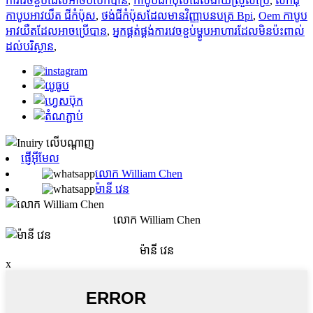
ការវេចខ្ចប់ដែលអាចបំបែកបាន
,
កាបូបជីកំប៉ុសដែលងាយស្រួលប្រើ
,
លក់ដុំ
កាបូបអាវយឺត ជីកំប៉ុស
,
ថង់ជីកំប៉ុសដែលមានវិញ្ញាបនបត្រ Bpi
,
Oem កាបូប
អាវយឺតដែលអាចប្រើបាន
,
អ្នកផ្គត់ផ្គង់ការវេចខ្ចប់ម្ហូបអាហារដែលមិនប៉ះពាល់
ដល់បរិស្ថាន
,
ផ្ញើអ៊ីមែល
លោក William Chen
ម៉ានី វេន
លោក William Chen
ម៉ានី វេន
x