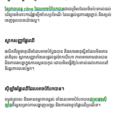
ខ្សែភាពយន្ត cling ដែលអាចបំបែកបាន
ជាជម្រើសដែលមិនប៉ះពាល់ដល់
បរិស្ថានចំពោះការរុំផ្លាស្ទិចបែបប្រពៃណី ដែលផ្តល់នូវការផ្សាភ្ជាប់ និងខ្យល់
ចេញចូលបានយ៉ាងល្អ។
ស្លាកសញ្ញាផ្លែឈើ
ផលិតពីវត្ថុធាតុដើមដែលអាចបំប្លែងបាន និងសារធាតុស្អិតដែលមិនមាន
ជាតិពុល ស្លាកសញ្ញាទាំងនេះផ្តល់នូវម៉ាកយីហោ ភាពអាចតាមដានបាន
និងភាពឆបគ្នាក្នុងការស្កេនបាកូដ ដោយមិនធ្វើឱ្យប៉ះពាល់ដល់គោលដៅ
និរន្តរភាពរបស់អ្នក។
ស៊ីឡាំងផ្លែឈើដែលអាចបំបែកបាន។
ទម្ងន់ស្រាល និងមានតម្លាភាពខ្ពស់ ទាំងនេះអាចបំបែកបាន
ជម្រះធុងស៊ី
ឡាំង
គឺ​ល្អ​សម្រាប់​ការ​បង្ហាញ​បញ្ឈរ និង​ការ​វេច​ខ្ចប់​ផ្លែ​ឈើ​ប្រណីត។