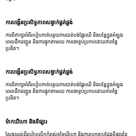
ការបង្កើនប្រសិទ្ធភាពសង្វាក់ផ្គត់ផ្គង់
ការពិភាក្សាអំពីរបៀបកាត់បន្ថយការបាត់បង់ផ្លែឈើ និងបន្លែក្នុងអំឡុង
ពេលដឹកជញ្ជូន និងការផ្ទុកតាមរយៈការវេចខ្ចប់ប្រកបដោយភាពច្នៃ
ប្រឌិត។
ការបង្កើនប្រសិទ្ធភាពសង្វាក់ផ្គត់ផ្គង់
ការពិភាក្សាអំពីរបៀបកាត់បន្ថយការបាត់បង់ផ្លែឈើ និងបន្លែក្នុងអំឡុង
ពេលដឹកជញ្ជូន និងការផ្ទុកតាមរយៈការវេចខ្ចប់ប្រកបដោយភាពច្នៃ
ប្រឌិត។
ម៉ាកយីហោ និងទីផ្សារ
ស្វែងយល់ពីរបៀបលើកកំពស់តម្លៃយីហោ និងការប្រកួតប្រជែងទីផ្សារនៃ