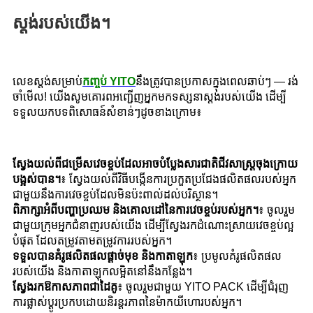
ស្តង់របស់យើង។
លេខស្តង់សម្រាប់
កញ្ចប់ YITO
នឹង​ត្រូវ​បាន​ប្រកាស​ក្នុង​ពេល​ឆាប់​ៗ — រង់
ចាំ​មើល! យើងសូមគោរពអញ្ជើញអ្នកមកទស្សនាស្តង់របស់យើង ដើម្បី
ទទួលយកបទពិសោធន៍សំខាន់ៗដូចខាងក្រោម៖
ស្វែងយល់ពីជម្រើសវេចខ្ចប់ដែលអាចបំប្លែងសារជាតិជីវសាស្ត្រចុងក្រោយ
បង្អស់បាន។
៖ ស្វែងយល់ពីវិធីបង្កើនការប្រកួតប្រជែងផលិតផលរបស់អ្នក
ជាមួយនឹងការវេចខ្ចប់ដែលមិនប៉ះពាល់ដល់បរិស្ថាន។
ពិភាក្សាអំពីបញ្ហាប្រឈម និងគោលដៅនៃការវេចខ្ចប់របស់អ្នក។
៖ ចូលរួម
ជាមួយក្រុមអ្នកជំនាញរបស់យើង ដើម្បីស្វែងរកដំណោះស្រាយវេចខ្ចប់ល្អ
បំផុត ដែលតម្រូវតាមតម្រូវការរបស់អ្នក។
ទទួលបានគំរូផលិតផលផ្តាច់មុខ និងកាតាឡុក
៖ ប្រមូលគំរូផលិតផល
របស់យើង និងកាតាឡុកលម្អិតនៅនឹងកន្លែង។
ស្វែងរកឱកាសភាពជាដៃគូ
៖ ចូលរួមជាមួយ YITO PACK ដើម្បីជំរុញ
ការផ្លាស់ប្តូរប្រកបដោយនិរន្តរភាពនៃម៉ាកយីហោរបស់អ្នក។