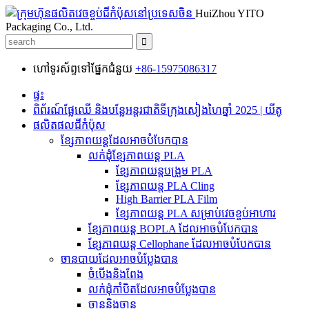
HuiZhou YITO
Packaging Co., Ltd.
ហៅទូរស័ព្ទទៅផ្នែកជំនួយ
+86-15975086317
ផ្ទះ
ពិព័រណ៍ផ្លែឈើ និងបន្លែអន្តរជាតិទីក្រុងសៀងហៃឆ្នាំ 2025 | យីតូ
ផលិតផលជីកំប៉ុស
ខ្សែភាពយន្តដែលអាចបំបែកបាន
លក់ដុំខ្សែភាពយន្ត PLA
ខ្សែភាពយន្តបង្រួម PLA
ខ្សែភាពយន្ត PLA Cling
High Barrier PLA Film
ខ្សែភាពយន្ត PLA សម្រាប់វេចខ្ចប់អាហារ
ខ្សែភាពយន្ត BOPLA ដែលអាចបំបែកបាន
ខ្សែភាពយន្ត Cellophane ដែលអាចបំបែកបាន
ចានបាយដែលអាចបំប្លែងបាន
ចំបើងនិងពែង
លក់ដុំកាំបិតដែលអាចបំប្លែងបាន
ចាននិងចាន