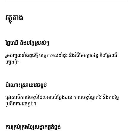
វត្ថុតាង
ផ្លែឈើ និងបន្លែស្រស់ៗ
រួម​បញ្ចូល​ទាំង​ពូជ​ថ្មី បច្ចេកទេស​ដាំ​ដុះ និង​វិធី​ថែរក្សា​បន្លែ និង​ផ្លែឈើ​
ផ្សេងៗ។
ដំណោះស្រាយវេចខ្ចប់
ផ្តោតលើការវេចខ្ចប់ដែលអាចបំប្លែងបាន ការវេចខ្ចប់ឆ្លាតវៃ និងការច្នៃ
ប្រឌិតការវេចខ្ចប់។
ការគ្រប់គ្រងខ្សែសង្វាក់ផ្គត់ផ្គង់