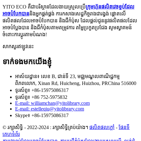
YITO ECO គឺជាបរិស្ថានដែលងាយស្រួលប្រើ
ក្រុមហ៊ុនផលិតវេចខ្ចប់ដែល
អាចបំបែកបាន
និងអ្នកផ្គត់ផ្គង់ ការកសាងសេដ្ឋកិច្ចរាងជារង្វង់ ផ្តោតលើ
ផលិតផលដែលអាចបំបែកបាន និងជីកំប៉ុស ដែលផ្តល់ជូននូវផលិតផលដែល
អាចបំប្លែងបាន និងជីកំប៉ុសតាមតម្រូវការ តម្លៃប្រកួតប្រជែង សូមស្វាគមន៍
ចំពោះការប្ដូរតាមបំណង!
សាកសួរឥឡូវនេះ
ទាក់ទងមកយើងខ្ញុំ
អាស័យដ្ឋាន៖ លេខ B, ជាន់ទី 23, មជ្ឈមណ្ឌលពាណិជ្ជកម្ម
ពិភពលោក, Xinan Rd, Huicheng, Huizhou, PRChina 516000
ទូរស័ព្ទ៖ +86-15975086317
ទូរស័ព្ទ៖ +86 752-5975832
E-mail: williamchan@yitolibrary.com
E-mail: estelleqiu@yitolibrary.com
Skype៖ +86-15975086317
© រក្សាសិទ្ធិ - 2022-2024 : រក្សាសិទ្ធិគ្រប់យ៉ាង។
ផលិតផលក្តៅ
-
ផែនទី
គេហទំព័រ