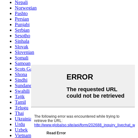
Nepali
Norwegian
Pashto
Persian
Punjabi
Serbian
Sesotho
Sinhala
Slovak
Slovenian
Somali
Samoan
Scots Gaelic
Shona
Sindhi
Sundanese
Swahili
Tajik
Tamil
Telugu
Thai
Ukrainian
Urdu
Uzbek
Vietnamese