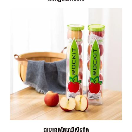
ជម្រះធុងផ្លែឈើស៊ីឡាំង